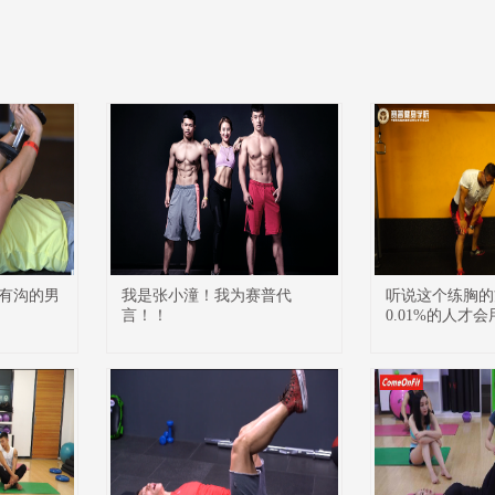
有沟的男
我是张小潼！我为赛普代
听说这个练胸的
言！！
0.01%的人才