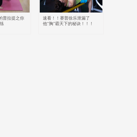
万能的普拉提之你
速看！！赛普徐乐泄漏了
练
他“胸”霸天下的秘诀！！！