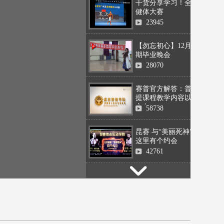
干货分享学习！全国
健体大赛
23945
【勿忘初心】12月15
期毕业晚会
28070
赛普官方解答：普拉
提课程教学内容以及
方向
58738
昆赛 与“美丽死神”在
这里有个约会
42761
赛普冠军队跨年之夜
发表祝福 与你相约
2016
21642