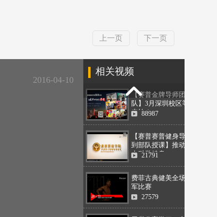
上一页
下一页
相关视频
2016-04-10
【赛普金牌导师团
队】3月深圳校区等你
来约！
88987
【赛普赛普健身导师
到部队授课】推动军
人科学健身
21791
费菲古典健美全场冠
军比赛
27579