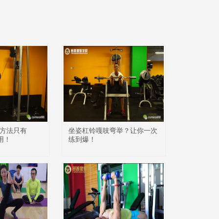
方法只有
坐姿杠铃嘎吱弯举？让你一次
会用！
练到爆！