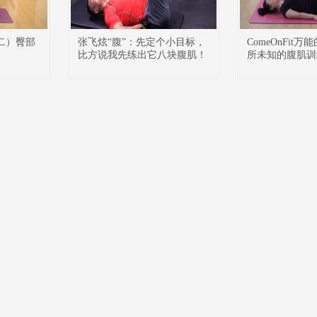
（二）臀部
张飞炫“腹”：先定个小目标，
ComeOnFit
比方说我先练出它八块腹肌！
所未知的腹肌训