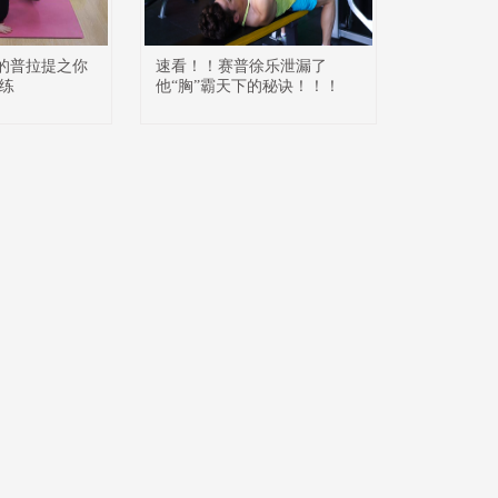
万能的普拉提之你
速看！！赛普徐乐泄漏了
练
他“胸”霸天下的秘诀！！！