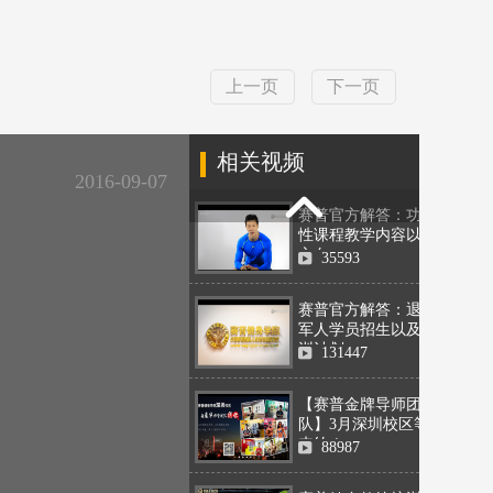
上一页
下一页
相关视频
2016-09-07
赛普官方解答：功能
性课程教学内容以及
方向
35593
赛普官方解答：退伍
军人学员招生以及培
训计划
131447
【赛普金牌导师团
队】3月深圳校区等你
来约！
88987