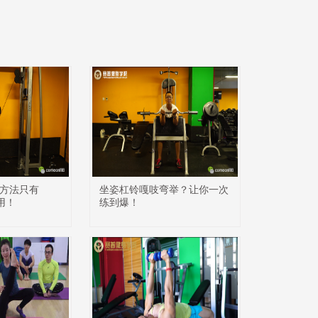
方法只有
坐姿杠铃嘎吱弯举？让你一次
会用！
练到爆！