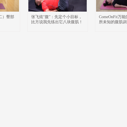
（二）臀部
张飞炫“腹”：先定个小目标，
ComeOnFit
比方说我先练出它八块腹肌！
所未知的腹肌训