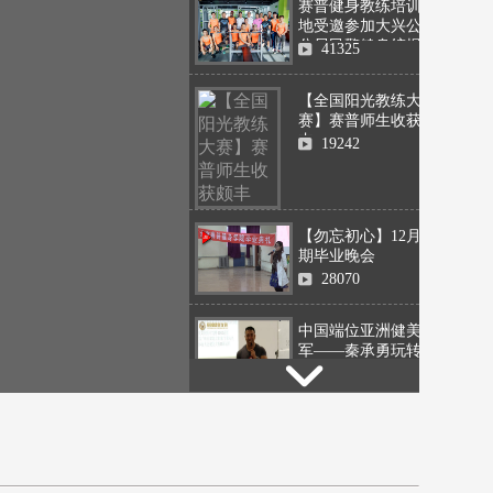
赛普健身教练培训基
地受邀参加大兴公安
分局民警健身馆揭牌
41325
仪式
【全国阳光教练大
赛】赛普师生收获颇
丰
19242
【勿忘初心】12月15
期毕业晚会
28070
中国端位亚洲健美冠
军——秦承勇玩转赛
普冠军公开课
89590
里昂健身工作室分店
开业 赛普院长亲临祝
贺
21576