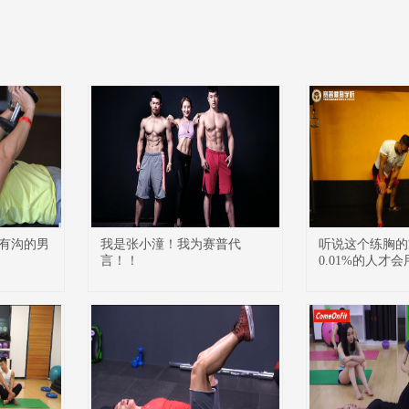
有沟的男
我是张小潼！我为赛普代
听说这个练胸的
言！！
0.01%的人才